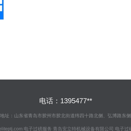
电话：1395477**
地址：山东省青岛市胶州市胶北街道纬四十路北侧、弘博路东侧
liteptj.com
电子过磅服务
青岛安立特机械设备有限公司
电子过