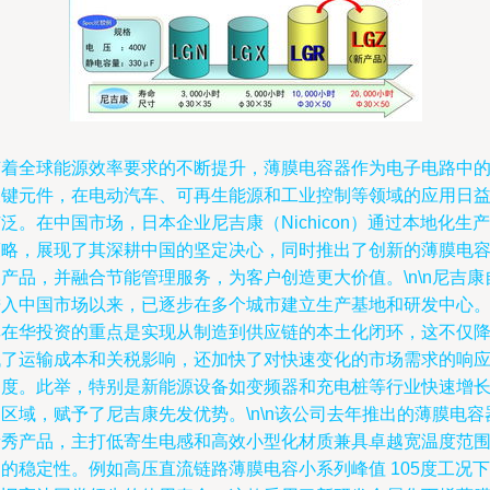
随着全球能源效率要求的不断提升，薄膜电容器作为电子电路中
关键元件，在电动汽车、可再生能源和工业控制等领域的应用日
泛。在中国市场，日本企业尼吉康（Nichicon）通过本地化生产
策略，展现了其深耕中国的坚定决心，同时推出了创新的薄膜电
产品，并融合节能管理服务，为客户创造更大价值。\n\n尼吉康
进入中国市场以来，已逐步在多个城市建立生产基地和研发中心
其在华投资的重点是实现从制造到供应链的本土化闭环，这不仅
低了运输成本和关税影响，还加快了对快速变化的市场需求的响
速度。此举，特别是新能源设备如变频器和充电桩等行业快速增
区域，赋予了尼吉康先发优势。\n\n该公司去年推出的薄膜电容
新秀产品，主打低寄生电感和高效小型化材质兼具卓越宽温度范
的稳定性。例如高压直流链路薄膜电容小系列峰值 105度工况下