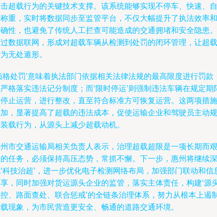
打击超载行为的关键技术支撑。该系统能够实现不停车、快速、
动称重，实时将数据同步至监管平台，不仅大幅提升了执法效率
准确性，也避免了传统人工拦查可能造成的交通拥堵和安全隐患
通过数据联网，形成对超载车辆从检测到处罚的闭环管理，让超
行为无处遁形。
‘顶格处罚’意味着执法部门依据相关法律法规的最高限度进行罚款
并严格落实违法记分制度；而‘限时停运’则强制违法车辆在规定期
内停止运营，进行整改，直至符合标准方可恢复运营。这两项措
叠加，显著提高了超载的违法成本，促使运输企业和驾驶员主动
范装载行为，从源头上减少超载动机。
惠州市交通运输局相关负责人表示，治理超载超限是一项长期而
巨的任务，必须保持高压态势，常抓不懈。下一步，惠州将继续
化‘科技治超’，进一步优化电子检测网络布局，加强部门联动和信
共享，同时加强对货运源头企业的监管，落实主体责任，构建‘源
防控、路面查处、联合惩戒’的全链条治理体系，努力从根本上遏
超载现象，为市民营造更安全、畅通的道路交通环境。