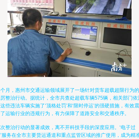
上个月，惠州市交通运输领域展开了一场针对货车超载超限行为
严厉整治行动。据统计，全市共查处超载车辆575辆，相关部门依
这些违法车辆实施了‘顶格处罚’和‘限时停运’的强硬措施，有效
慑了运输行业的违规行为，有力保障了道路安全和交通秩序。
此次整治行动的显著成效，离不开科技手段的深度应用。‘电子过
磅’服务在全市主要货运通道和重点监管区域的推广使用，成为精